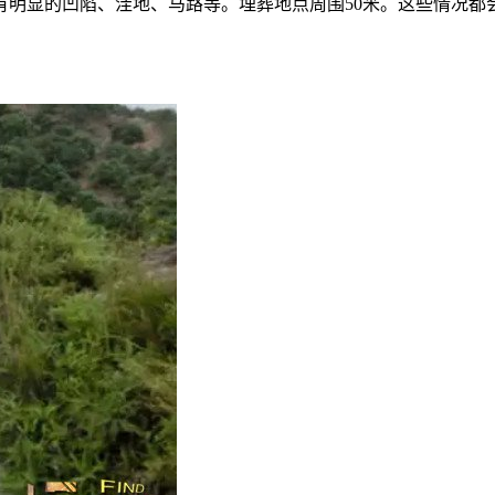
有明显的凹陷、洼地、马路等。埋葬地点周围50米。这些情况都