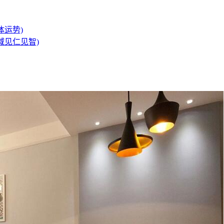
体运势)
域见仁见智)