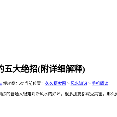
的五大绝招(附详细解释)
om
阅读数：
次
当前位置：
久久探索网
>
风水知识
>
手机阅读
训练的普通人很难判断风水的好坏，很多朋友都深受其害。那么