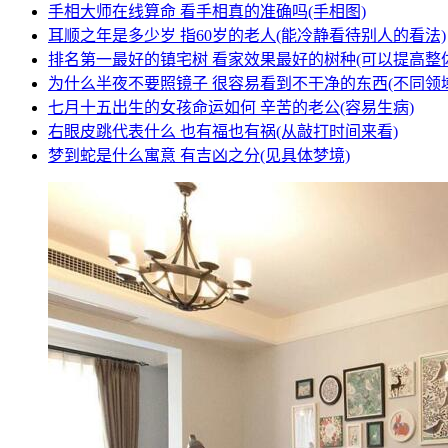
手相大师在线算命 看手相真的准确吗(手相图)
耳顺之年是多少岁 指60岁的老人(能冷静看待别人的看法)
排名第一最好的镇宅树 看家效果最好的树种(可以提高整
为什么半夜不要照镜子 很容易看到不干净的东西(不同领
七月十五出生的女孩命运如何 辛苦的老公(容易生病)
右眼皮跳代表什么 也有福也有祸(从敲打时间来看)
梦到蛇是什么寓意 有吉凶之分(见具体梦境)