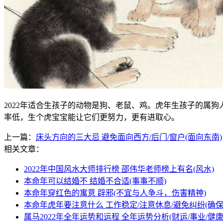
2022年适合生孩子的动物是狗、老鼠、鸡。虎年生孩子的属
率低，生个虎宝宝能让它们更努力，更有进取心。
上一篇：
床头方向的三大忌 避免面向西方/后门/窗户(面向东南)
相关文章：
2022年中国风水大师排行榜 邵伟华老师榜上有名(风水)
本命年可以结婚不 结婚不合适(事事不顺)
本命年穿红色的寓意 辟邪(不宜与人争斗，伤害精神)
本命年虎年要注意什么 工作稳定/注意休息/避免纠纷(确保
属马2022年全年运势和运程 全年运势分析(财运/事业/健康