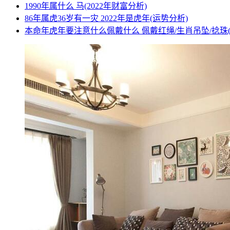
1990年属什么 马(2022年财富分析)
86年属虎36岁有一灾 2022年是虎年(运势分析)
本命年虎年要注意什么佩戴什么 佩戴红绳/生肖吊坠/捻珠(