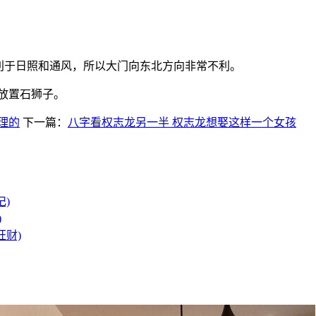
利于日照和通风，所以大门向东北方向非常不利。
放置石狮子。
理的
下一篇：
八字看权志龙另一半 权志龙想娶这样一个女孩
)
)
旺财)