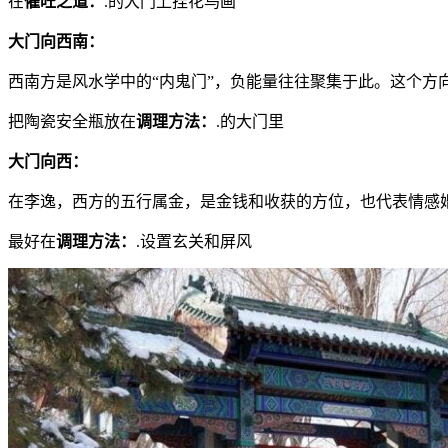
在
催旺之道：
.的大门上挂花鸟画
大门向西南：
西南方是风水学中的“内鬼门”，负能量往往聚集于此。这个方
把陶瓷安全瓶放在
调理方法：
.的大门里
大门向西：
在李逸，西方的五行属金，是金钱和收获的方位，也代表情感
最好在
调理方法：
.设置玄关和屏风