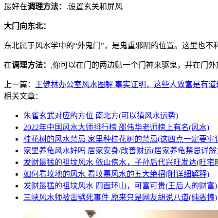
最好在
调理方法：
.设置玄关和屏风
大门向东北：
东北属于风水学中的“外鬼门”，是鬼重邪阴的位置。这里也不
在
调理方法：
,你可以在门的两边贴一个门神来驱鬼，并在门外
上一篇：
王健林办公室风水图解 事实证明，这些人致富是有道
相关文章：
朱雀玄武对应的方位 南北方(可以猜风水运势)
2022年中国风水大师排行榜 邵伟华老师榜上有名(风水)
桂花树的风水禁忌 家里种桂花树的禁忌(这四点一定要牢记
家里养龟风水好吗 居家安身/改善财运(居家养龟禁忌详解
发财最猛的祖坟风水 依山傍水，子孙后代兴旺发达(旺宅
如何看坟地的风水 看坟墓风水的五大绝招(附详细解释)
发财最猛的祖坟风水 四面环山，可富可贵(王后人的财富)
三峡风水师被雷劈死事件 原来只是网友胡说八道(纯恶搞)