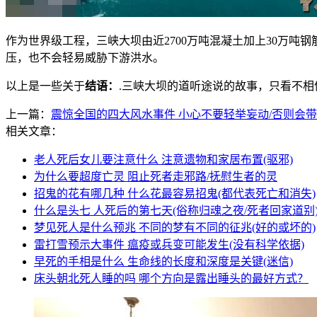
作为世界级工程，三峡大坝由近2700万吨混凝土加上30万
压，也不会轻易威胁下游洪水。
以上是一些关于
结语：
.三峡大坝的道听途说的故事，只看不
上一篇：
震惊全国的四大风水事件 小心不要轻举妄动/否则会
相关文章：
老人死后女儿要注意什么 注意遗物和家居布置(驱邪)
为什么要超度亡灵 阻止死者走邪路/抚慰生者的灵
招鬼的花有哪几种 什么花最容易招鬼(都代表死亡和消失)
什么是头七 人死后的第七天(俗称归魂之夜/死者回家道别
梦见死人是什么预兆 不同的梦有不同的征兆(好的或坏的)
雷打雪预示大事件 瘟疫或兵变可能发生(没有科学依据)
早死的手相是什么 生命线的长度和深度是关键(迷信)
床头朝北死人睡的吗 哪个方向是露出睡头的最好方式？