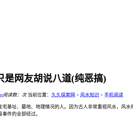
只是网友胡说八道(纯恶搞)
om
阅读数：
次
当前位置：
久久探索网
>
风水知识
>
手机阅读
住宅基址、墓地、地理情况的人。因为古人非常重视风水，风水
看事件的全部经过。