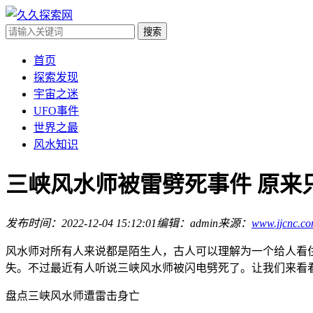
首页
探索发现
宇宙之迷
UFO事件
世界之最
风水知识
三峡风水师被雷劈死事件 原来
发布时间：2022-12-04 15:12:01
编辑：admin
来源：
www.jjcnc.c
风水师对所有人来说都是陌生人，古人可以理解为一个给人看
失。不过最近有人听说三峡风水师被闪电劈死了。让我们来看
盘点三峡风水师遭雷击身亡