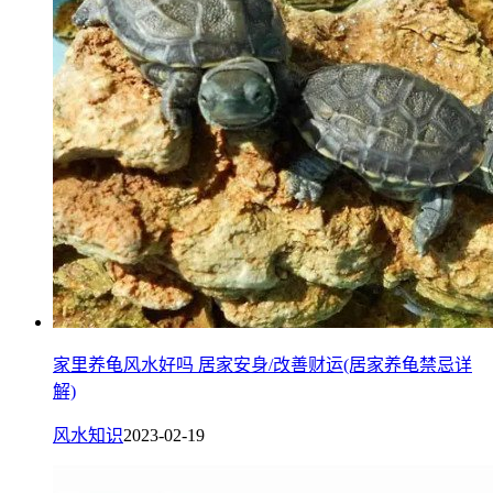
家里养龟风水好吗 居家安身/改善财运(居家养龟禁忌详
解)
风水知识
2023-02-19