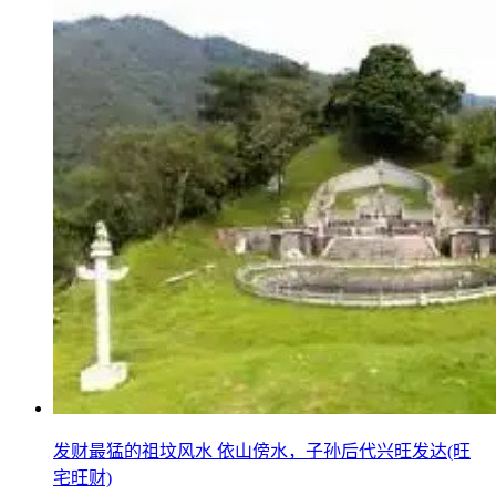
发财最猛的祖坟风水 依山傍水，子孙后代兴旺发达(旺
宅旺财)